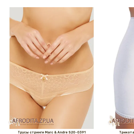
Трусы стринги Marc & Andrе S20-0391
Трикота