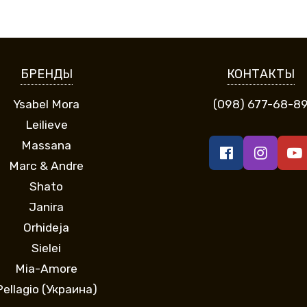
БРЕНДЫ
КОНТАКТЫ
Ysabel Mora
(098) 677-68-8
Leilieve
Massana
Marc & Andre
Shato
Janira
Orhideja
Sielei
Mia-Amore
Pellagio (Украина)