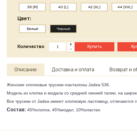
38 (M)
40 (L)
42 (XL)
44 (XXL)
Цвет:
Белый
Черный
+
Количество
Купить
Ку
-
Описание
Доставка и оплата
Возврат и 
Женские хлопковые трусики-панталоны Jadea 536.
Модель из хлопка и модала со средней линией талии, на широ
Все трусики от Jadea имеют хлопковую ластовицу, отличаются 
Состав:
45%хлопок, 45%модал, 10%эластан