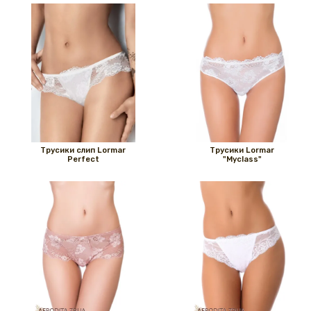
Трусики слип Lormar
Трусики Lormar
Perfect
"Myclass"