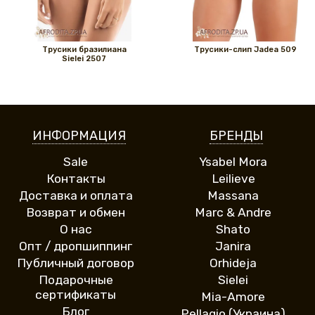
Трусики бразилиана
Трусики-слип Jadea 509
Sielei 2507
ИНФОРМАЦИЯ
БРЕНДЫ
Sale
Ysabel Mora
Контакты
Leilieve
Доставка и оплата
Massana
Возврат и обмен
Marc & Andre
О нас
Shato
Опт / дропшиппинг
Janira
Публичный договор
Orhideja
Подарочные
Sielei
сертификаты
Mia-Amore
Блог
Pellagio (Украина)