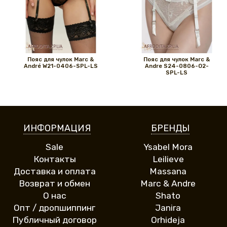
Пояс для чулок Marc &
Пояс для чулок Marc &
André W21-0406-SPL-LS
Andre S24-0806-O2-
SPL-LS
ИНФОРМАЦИЯ
БРЕНДЫ
Sale
Ysabel Mora
Контакты
Leilieve
Доставка и оплата
Massana
Возврат и обмен
Marc & Andre
О нас
Shato
Опт / дропшиппинг
Janira
Публичный договор
Orhideja