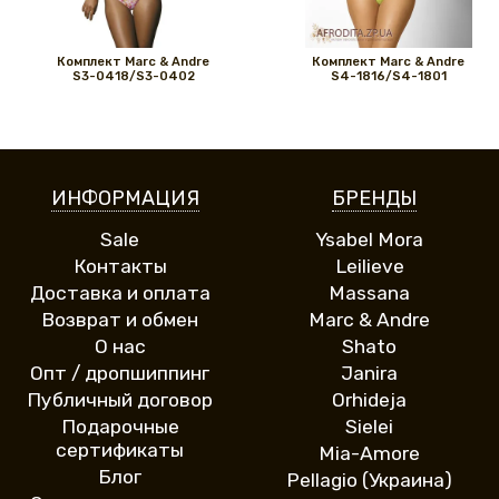
Комплект Marс & Andre
Комплект Marс & Andre
S3-0418/S3-0402
S4-1816/S4-1801
ИНФОРМАЦИЯ
БРЕНДЫ
Sale
Ysabel Mora
Контакты
Leilieve
Доставка и оплата
Massana
Возврат и обмен
Marc & Andre
О нас
Shato
Опт / дропшиппинг
Janira
Публичный договор
Orhideja
Подарочные
Sielei
сертификаты
Mia-Amore
Блог
Pellagio (Украина)