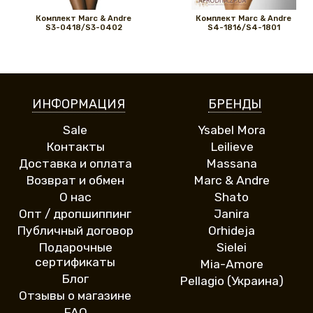
Комплект Marс & Andre
Комплект Marс & Andre
S3-0418/S3-0402
S4-1816/S4-1801
ИНФОРМАЦИЯ
БРЕНДЫ
Sale
Ysabel Mora
Контакты
Leilieve
Доставка и оплата
Massana
Возврат и обмен
Marc & Andre
О нас
Shato
Опт / дропшиппинг
Janira
Публичный договор
Orhideja
Подарочные
Sielei
сертификаты
Mia-Amore
Блог
Pellagio (Украина)
Отзывы о магазине
FAQ