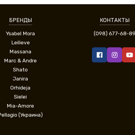
БРЕНДЫ
КОНТАКТЫ
Ysabel Mora
(098) 677-68-8
Leilieve
Massana
Marc & Andre
Shato
Janira
Orhideja
Sielei
Mia-Amore
Pellagio (Украина)