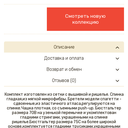
Смотреть новую
коллекцию
Описание
Доставка и оплата
Возврат и обмен
Отзывов (0)
Комплект изготовлен из сетки с вышивкой и ришелье. Спинка
гладкая,из мягкой микрофибры. Бретели модели спагетти -
сдвоенные,из эластичного атласа,регулируются на
спинке.Чашка плотная, со съемными push-up. Бюстгальтер
размера 70В на узенькой перемычке и укомплектован
гладкими стрингами, украшенными на спинке
ришелье.Бюстгальтер размера 75С на более широкой
основе,комплектуется гладкими трусиками,украшенными