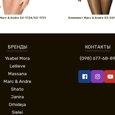
Marс & Andre S2-1724/S2-1701
Комплект Marс & Andre S3-04
БРЕНДЫ
КОНТАКТЫ
Ysabel Mora
(098) 677-68-8
Leilieve
Massana
Marc & Andre
Shato
Janira
Orhideja
Sielei