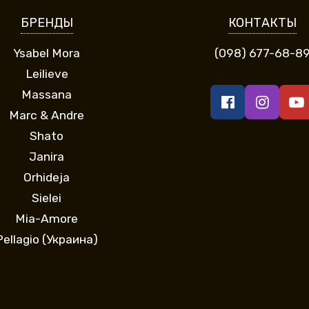
БРЕНДЫ
КОНТАКТЫ
Ysabel Mora
(098) 677-68-8
Leilieve
Massana
Marc & Andre
Shato
Janira
Orhideja
Sielei
Mia-Amore
Pellagio (Украина)