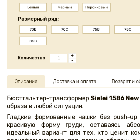
Белый
Черный
Персиковый
Размерный ряд:
70B
70C
75B
75C
85C
+
Количество
-
Описание
Доставка и оплата
Возврат и 
Бюстгальтер-трансформер
Sielei 1586 New
образа в любой ситуации.
Гладкие формованные чашки без push-up
красивую форму груди, оставаясь аб
идеальный вариант для тех, кто ценит ко