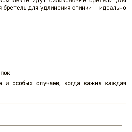
 комплекте идут силиконовые бретели для
я бретель для удлинения спинки — идеально
опок
а и особых случаев, когда важна каждая