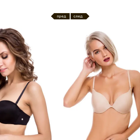
пред.
след.