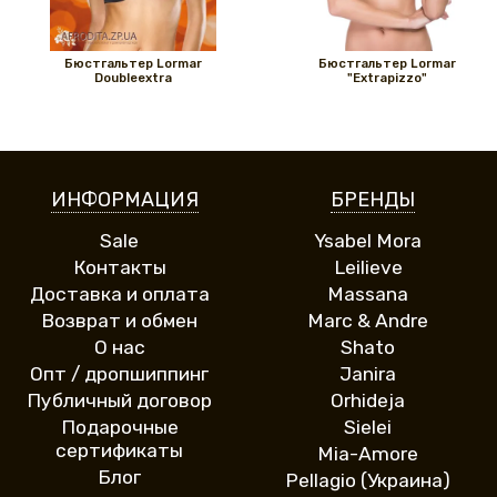
Бюстгальтер Lormar
Бюстгальтер Lormar
Doubleextra
"Extrapizzo"
ИНФОРМАЦИЯ
БРЕНДЫ
Sale
Ysabel Mora
Контакты
Leilieve
Доставка и оплата
Massana
Возврат и обмен
Marc & Andre
О нас
Shato
Опт / дропшиппинг
Janira
Публичный договор
Orhideja
Подарочные
Sielei
сертификаты
Mia-Amore
Блог
Pellagio (Украина)