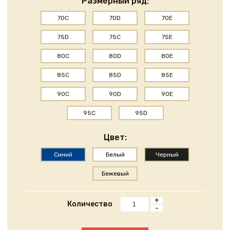
Размерный ряд:
70C
70D
70E
75D
75C
75E
80C
80D
80E
85C
85D
85E
90C
90D
90E
95C
95D
Цвет:
Синий
Белый
Черный
Бежевый
+
Количество
-