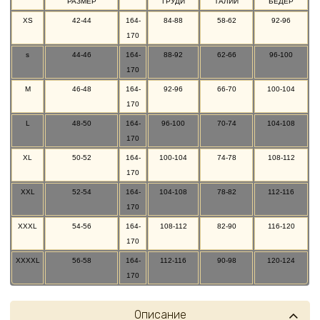
РАЗМЕР
ГРУДИ
ТАЛИИ
БЕДЕР
XS
42-44
164-
84-88
58-62
92-96
170
s
44-46
164-
88-92
62-66
96-100
170
M
46-48
164-
92-96
66-70
100-104
170
L
48-50
164-
96-100
70-74
104-108
170
XL
50-52
164-
100-104
74-78
108-112
170
XXL
52-54
164-
104-108
78-82
112-116
170
XXXL
54-56
164-
108-112
82-90
116-120
170
XXXXL
56-58
164-
112-116
90-98
120-124
170
Описание