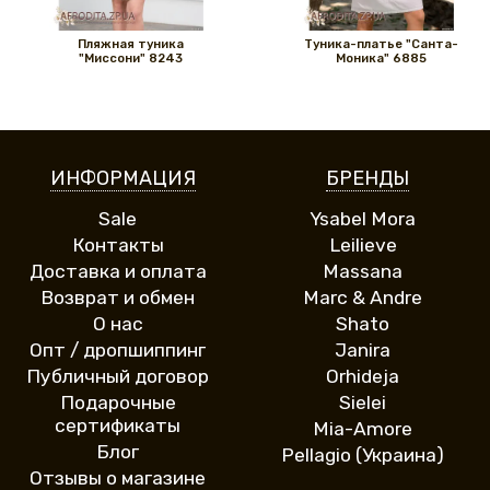
Пляжная туника
Туника-платье "Санта-
"Миссони" 8243
Моника" 6885
ИНФОРМАЦИЯ
БРЕНДЫ
Sale
Ysabel Mora
Контакты
Leilieve
Доставка и оплата
Massana
Возврат и обмен
Marc & Andre
О нас
Shato
Опт / дропшиппинг
Janira
Публичный договор
Orhideja
Подарочные
Sielei
сертификаты
Mia-Amore
Блог
Pellagio (Украина)
Отзывы о магазине