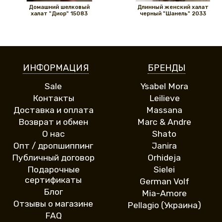
Домашний шелковый
Длинный женский халат
халат "Диор" 15083
черный "Шанель" 2033
ИНФОРМАЦИЯ
БРЕНДЫ
Sale
Ysabel Mora
Контакты
Leilieve
Доставка и оплата
Massana
Возврат и обмен
Marc & Andre
О нас
Shato
Опт / дропшиппинг
Janira
Публичный договор
Orhideja
Подарочные
Sielei
сертификаты
German Volf
Блог
Mia-Amore
Отзывы о магазине
Pellagio (Украина)
FAQ