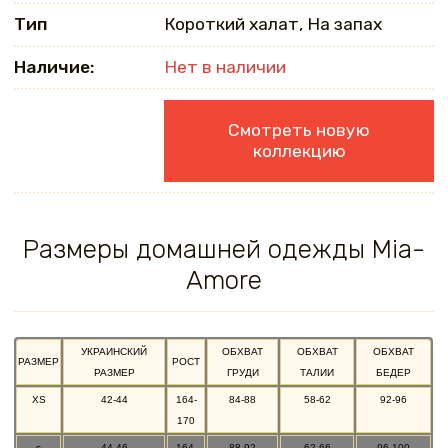
Тип
Короткий халат, На запах
Наличие:
Нет в наличии
Смотреть новую
коллекцию
Размеры домашней одежды Mia-
Amore
УКРАИНСКИЙ
ОБХВАТ
ОБХВАТ
ОБХВАТ
РАЗМЕР
РОСТ
РАЗМЕР
ГРУДИ
ТАЛИИ
БЕДЕР
XS
42-44
164-
84-88
58-62
92-96
170
s
44-46
164-
88-92
62-66
96-100