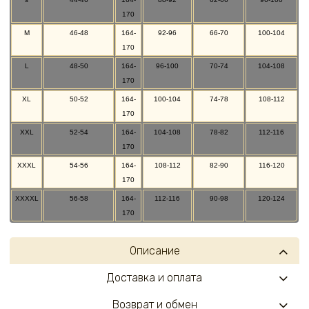
170
M
46-48
164-
92-96
66-70
100-104
170
L
48-50
164-
96-100
70-74
104-108
170
XL
50-52
164-
100-104
74-78
108-112
170
XXL
52-54
164-
104-108
78-82
112-116
170
XXXL
54-56
164-
108-112
82-90
116-120
170
XXXXL
56-58
164-
112-116
90-98
120-124
170
Описание
Доставка и оплата
Возврат и обмен