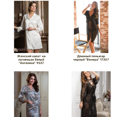
Женский халат на
Длинный пеньюар
пуговицах белый
черный "Венера" 17307
"Ангелина" 9537