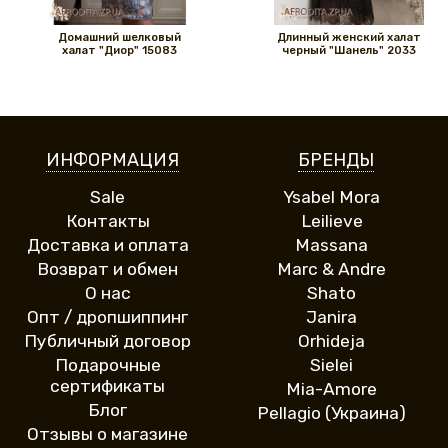
Домашний шелковый
Длинный женский халат
халат "Диор" 15083
черный "Шанель" 2033
ИНФОРМАЦИЯ
БРЕНДЫ
Sale
Ysabel Mora
Контакты
Leilieve
Доставка и оплата
Massana
Возврат и обмен
Marc & Andre
О нас
Shato
Опт / дропшиппинг
Janira
Публичный договор
Orhideja
Подарочные
Sielei
сертификаты
Mia-Amore
Блог
Pellagio (Украина)
Отзывы о магазине