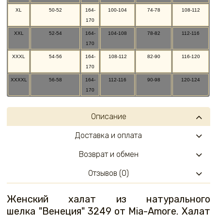
XL
50-52
164-
100-104
74-78
108-112
170
XXL
52-54
164-
104-108
78-82
112-116
170
XXXL
54-56
164-
108-112
82-90
116-120
170
XXXXL
56-58
164-
112-116
90-98
120-124
170
Описание
Доставка и оплата
Возврат и обмен
Отзывов (0)
Женский халат из натурального
шелка "Венеция" 3249 от Mia-Amore. Халат