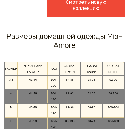
Смотреть новую
коллекцию
Размеры домашней одежды Mia-
Amore
УКРАИНСКИЙ
ОБХВАТ
ОБХВАТ
ОБХВАТ
РАЗМЕР
РОСТ
РАЗМЕР
ГРУДИ
ТАЛИИ
БЕДЕР
XS
42-44
164-
84-88
58-62
92-96
170
s
44-46
164-
88-92
62-66
96-100
170
M
46-48
164-
92-96
66-70
100-104
170
L
48-50
164-
96-100
70-74
104-108
170