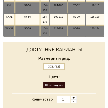
XXL
52-54
164-
104-108
78-82
112-116
170
XXXL
54-56
164-
108-112
82-90
116-120
170
XXXXL
56-58
164-
112-116
90-98
120-124
170
ДОСТУПНЫЕ ВАРИАНТЫ
Размерный ряд:
XXL (52)
Цвет:
Шоколадный
+
Количество
-