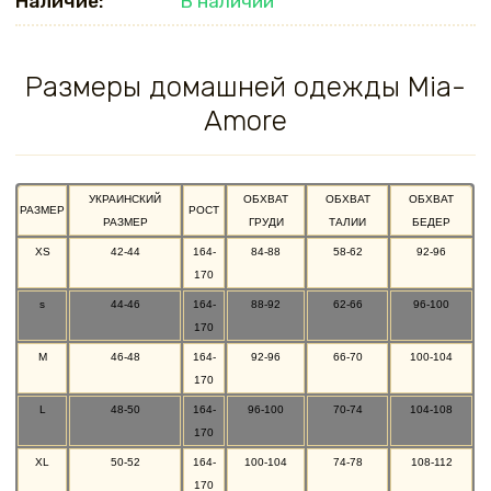
Наличие:
В наличии
Размеры домашней одежды Mia-
Amore
УКРАИНСКИЙ
ОБХВАТ
ОБХВАТ
ОБХВАТ
РАЗМЕР
РОСТ
РАЗМЕР
ГРУДИ
ТАЛИИ
БЕДЕР
XS
42-44
164-
84-88
58-62
92-96
170
s
44-46
164-
88-92
62-66
96-100
170
M
46-48
164-
92-96
66-70
100-104
170
L
48-50
164-
96-100
70-74
104-108
170
XL
50-52
164-
100-104
74-78
108-112
170