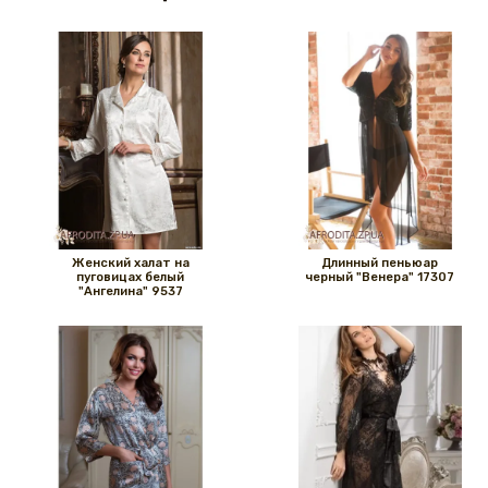
Женский халат на
Длинный пеньюар
пуговицах белый
черный "Венера" 17307
"Ангелина" 9537