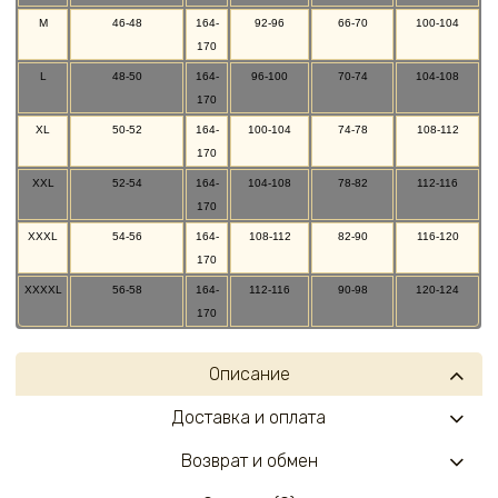
M
46-48
164-
92-96
66-70
100-104
170
L
48-50
164-
96-100
70-74
104-108
170
XL
50-52
164-
100-104
74-78
108-112
170
XXL
52-54
164-
104-108
78-82
112-116
170
XXXL
54-56
164-
108-112
82-90
116-120
170
XXXXL
56-58
164-
112-116
90-98
120-124
170
Описание
Доставка и оплата
Возврат и обмен