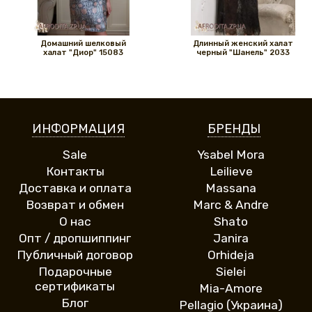
Домашний шелковый
Длинный женский халат
халат "Диор" 15083
черный "Шанель" 2033
ИНФОРМАЦИЯ
БРЕНДЫ
Sale
Ysabel Mora
Контакты
Leilieve
Доставка и оплата
Massana
Возврат и обмен
Marc & Andre
О нас
Shato
Опт / дропшиппинг
Janira
Публичный договор
Orhideja
Подарочные
Sielei
сертификаты
Mia-Amore
Блог
Pellagio (Украина)