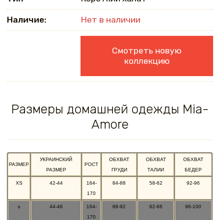
Наличие:
Нет в наличии
Смотреть новую
коллекцию
Размеры домашней одежды Mia-
Amore
УКРАИНСКИЙ
ОБХВАТ
ОБХВАТ
ОБХВАТ
РАЗМЕР
РОСТ
РАЗМЕР
ГРУДИ
ТАЛИИ
БЕДЕР
XS
42-44
164-
84-88
58-62
92-96
170
s
44-46
164-
88-92
62-66
96-100
170