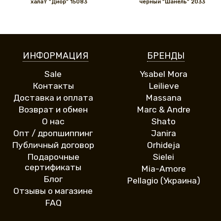
халат "Диор" 15083
черный "Шанель" 2033
ИНФОРМАЦИЯ
БРЕНДЫ
Sale
Ysabel Mora
Контакты
Leilieve
Доставка и оплата
Massana
Возврат и обмен
Marc & Andre
О нас
Shato
Опт / дропшиппинг
Janira
Публичный договор
Orhideja
Подарочные
Sielei
сертификаты
Mia-Amore
Блог
Pellagio (Украина)
Отзывы о магазине
FAQ