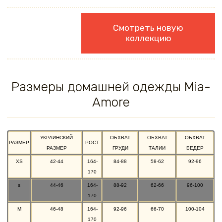
Смотреть новую
коллекцию
Размеры домашней одежды Mia-
Amore
УКРАИНСКИЙ
ОБХВАТ
ОБХВАТ
ОБХВАТ
РАЗМЕР
РОСТ
РАЗМЕР
ГРУДИ
ТАЛИИ
БЕДЕР
XS
42-44
164-
84-88
58-62
92-96
170
s
44-46
164-
88-92
62-66
96-100
170
M
46-48
164-
92-96
66-70
100-104
170