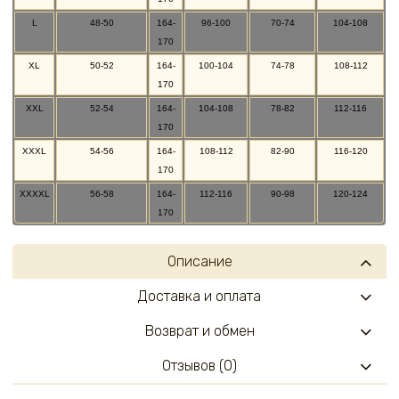
L
48-50
164-
96-100
70-74
104-108
170
XL
50-52
164-
100-104
74-78
108-112
170
XXL
52-54
164-
104-108
78-82
112-116
170
XXXL
54-56
164-
108-112
82-90
116-120
170
XXXXL
56-58
164-
112-116
90-98
120-124
170
Описание
Доставка и оплата
Возврат и обмен
Отзывов (0)