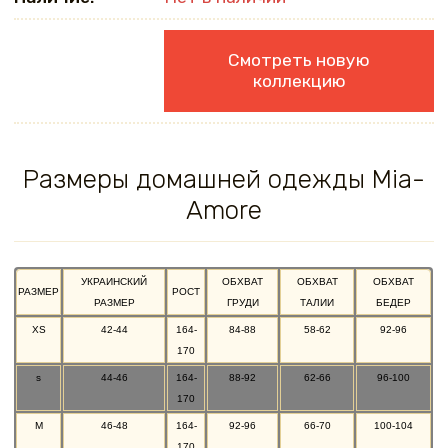
Смотреть новую
коллекцию
Размеры домашней одежды Mia-
Amore
УКРАИНСКИЙ
ОБХВАТ
ОБХВАТ
ОБХВАТ
РАЗМЕР
РОСТ
РАЗМЕР
ГРУДИ
ТАЛИИ
БЕДЕР
XS
42-44
164-
84-88
58-62
92-96
170
s
44-46
164-
88-92
62-66
96-100
170
M
46-48
164-
92-96
66-70
100-104
170