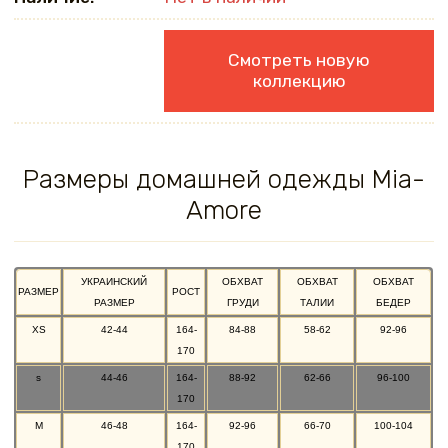
Смотреть новую
коллекцию
Размеры домашней одежды Mia-
Amore
УКРАИНСКИЙ
ОБХВАТ
ОБХВАТ
ОБХВАТ
РАЗМЕР
РОСТ
РАЗМЕР
ГРУДИ
ТАЛИИ
БЕДЕР
XS
42-44
164-
84-88
58-62
92-96
170
s
44-46
164-
88-92
62-66
96-100
170
M
46-48
164-
92-96
66-70
100-104
170