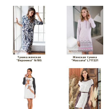
Туника женская
Женская туника
"Вероника" 16185
"Massana" L717221