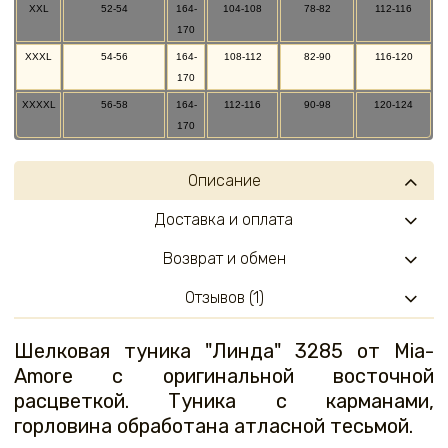
XXL
52-54
164-
104-108
78-82
112-116
170
XXXL
54-56
164-
108-112
82-90
116-120
170
XXXXL
56-58
164-
112-116
90-98
120-124
170
Описание
Доставка и оплата
Возврат и обмен
Отзывов (1)
Шелковая туника "Линда" 3285 от Mia-
Amore с оригинальной восточной
расцветкой. Туника с карманами,
горловина обработана атласной тесьмой.