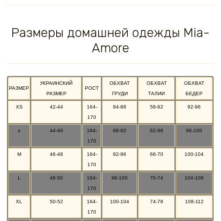
Размеры домашней одежды Mia-
Amore
УКРАИНСКИЙ
ОБХВАТ
ОБХВАТ
ОБХВАТ
РАЗМЕР
РОСТ
РАЗМЕР
ГРУДИ
ТАЛИИ
БЕДЕР
XS
42-44
164-
84-88
58-62
92-96
170
s
44-46
164-
88-92
62-66
96-100
170
M
46-48
164-
92-96
66-70
100-104
170
L
48-50
164-
96-100
70-74
104-108
170
XL
50-52
164-
100-104
74-78
108-112
170