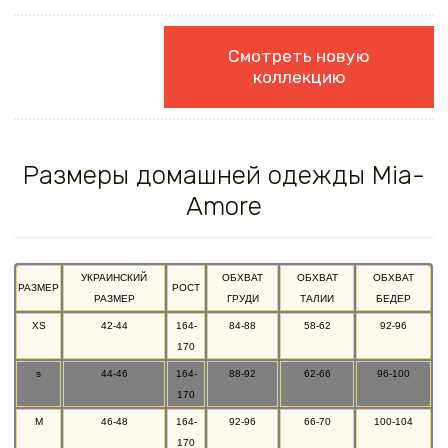
Смотреть новую
коллекцию
Размеры домашней одежды Mia-
Amore
УКРАИНСКИЙ
ОБХВАТ
ОБХВАТ
ОБХВАТ
РАЗМЕР
РОСТ
РАЗМЕР
ГРУДИ
ТАЛИИ
БЕДЕР
XS
42-44
164-
84-88
58-62
92-96
170
s
44-46
164-
88-92
62-66
96-100
170
M
46-48
164-
92-96
66-70
100-104
170