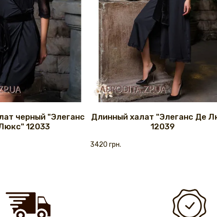
лат черный "Элеганс
Длинный халат "Элеганс Де Л
Люкс" 12033
12039
3420 грн.