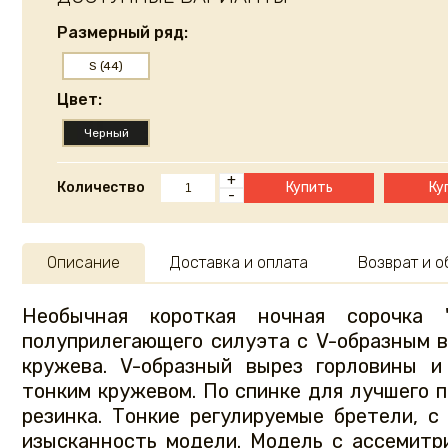
Размерный ряд:
S (44)
Цвет:
Черный
+
Количество
Купить
Ку
-
Описание
Доставка и оплата
Возврат и 
Необычная короткая ночная сорочка
полуприлегающего силуэта с V-образным в
кружева. V-образный вырез горловины 
тонким кружевом. По спинке для лучшего 
резинка. Тонкие регулируемые бретели, 
изысканность модели. Модель с ассемитр