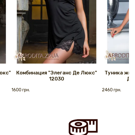
юкс"
Комбинация "Элеганс Де Люкс"
Туника жен
12030
Де
1600 грн.
2460 грн.