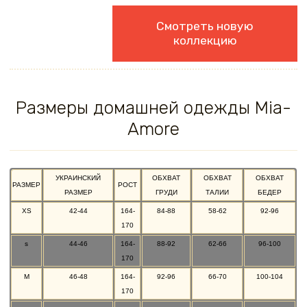
Смотреть новую
коллекцию
Размеры домашней одежды Mia-
Amore
УКРАИНСКИЙ
ОБХВАТ
ОБХВАТ
ОБХВАТ
РАЗМЕР
РОСТ
РАЗМЕР
ГРУДИ
ТАЛИИ
БЕДЕР
XS
42-44
164-
84-88
58-62
92-96
170
s
44-46
164-
88-92
62-66
96-100
170
M
46-48
164-
92-96
66-70
100-104
170