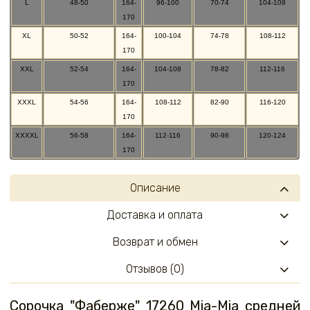
L
48-50
164-
96-100
70-74
104-108
170
XL
50-52
164-
100-104
74-78
108-112
170
XXL
52-54
164-
104-108
78-82
112-116
170
XXXL
54-56
164-
108-112
82-90
116-120
170
XXXXL
56-58
164-
112-116
90-98
120-124
170
Описание
Доставка и оплата
Возврат и обмен
Отзывов (0)
Сорочка "Фаберже" 17260 Mia-Mia средней