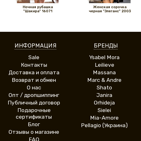
Ночная рубашка
Женская сорочка
"Шакира" 16071
черная "Элеганс" 2003
ИНФОРМАЦИЯ
БРЕНДЫ
Sale
Ysabel Mora
Контакты
Leilieve
Доставка и оплата
Massana
Возврат и обмен
Marc & Andre
О нас
Shato
Опт / дропшиппинг
Janira
Публичный договор
Orhideja
Подарочные
Sielei
сертификаты
Mia-Amore
Блог
Pellagio (Украина)
Отзывы о магазине
FAQ