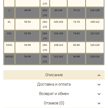
170
L
48-50
164-
96-100
70-74
104-108
170
XL
50-52
164-
100-104
74-78
108-112
170
XXL
52-54
164-
104-108
78-82
112-116
170
XXXL
54-56
164-
108-112
82-90
116-120
170
XXXXL
56-58
164-
112-116
90-98
120-124
170
Описание
Доставка и оплата
Возврат и обмен
Отзывов (0)