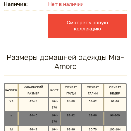
Наличие:
Нет в наличии
Смотреть новую
коллекцию
Размеры домашней одежды Mia-
Amore
УКРАИНСКИЙ
ОБХВАТ
ОБХВАТ
ОБХВАТ
РАЗМЕР
РОСТ
РАЗМЕР
ГРУДИ
ТАЛИИ
БЕДЕР
XS
42-44
164-
84-88
58-62
92-96
170
s
44-46
164-
88-92
62-66
96-100
170
M
46-48
164-
92-96
66-70
100-104