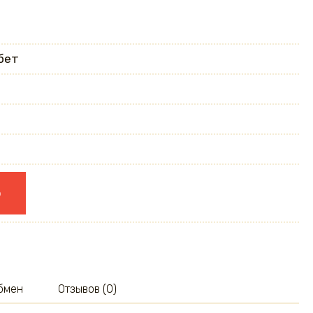
бет
ю
обмен
Отзывов (0)