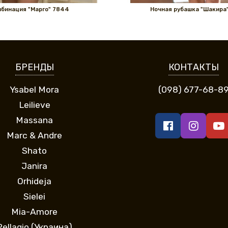
бинация "Марго" 7844
Ночная рубашка "Шакира"
БРЕНДЫ
КОНТАКТЫ
Ysabel Mora
(098) 677-68-8
Leilieve
Massana
Marc & Andre
Shato
Janira
Orhideja
Sielei
Mia-Amore
Pellagio (Украина)