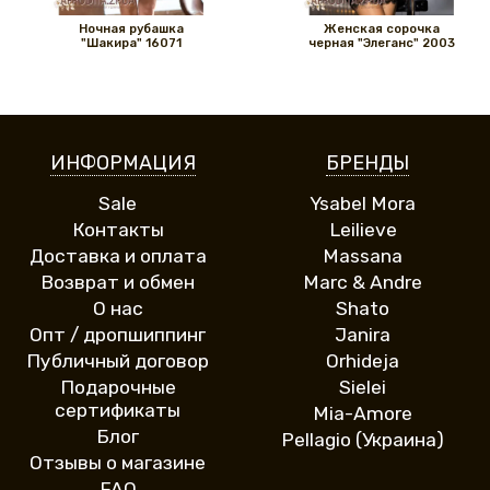
Ночная рубашка
Женская сорочка
"Шакира" 16071
черная "Элеганс" 2003
ИНФОРМАЦИЯ
БРЕНДЫ
Sale
Ysabel Mora
Контакты
Leilieve
Доставка и оплата
Massana
Возврат и обмен
Marc & Andre
О нас
Shato
Опт / дропшиппинг
Janira
Публичный договор
Orhideja
Подарочные
Sielei
сертификаты
Mia-Amore
Блог
Pellagio (Украина)
Отзывы о магазине
FAQ