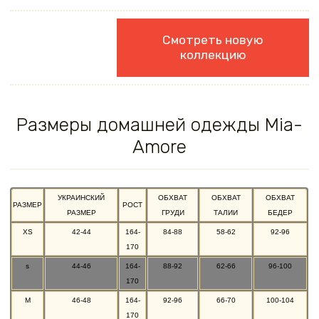
Смотреть новую
коллекцию
Размеры домашней одежды Mia-
Amore
УКРАИНСКИЙ
ОБХВАТ
ОБХВАТ
ОБХВАТ
РАЗМЕР
РОСТ
РАЗМЕР
ГРУДИ
ТАЛИИ
БЕДЕР
XS
42-44
164-
84-88
58-62
92-96
170
s
44-46
164-
88-92
62-66
96-100
170
M
46-48
164-
92-96
66-70
100-104
170