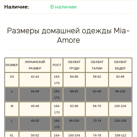
Наличие:
В наличии
Размеры домашней одежды Mia-
Amore
УКРАИНСКИЙ
ОБХВАТ
ОБХВАТ
ОБХВАТ
РАЗМЕР
РОСТ
РАЗМЕР
ГРУДИ
ТАЛИИ
БЕДЕР
XS
42-44
164-
84-88
58-62
92-96
170
s
44-46
164-
88-92
62-66
96-100
170
M
46-48
164-
92-96
66-70
100-104
170
L
48-50
164-
96-100
70-74
104-108
170
XL
50-52
164-
100-104
74-78
108-112