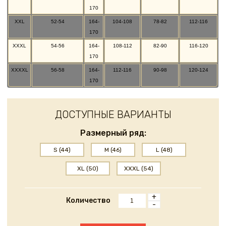
170
XXL
52-54
164-
104-108
78-82
112-116
170
XXXL
54-56
164-
108-112
82-90
116-120
170
XXXXL
56-58
164-
112-116
90-98
120-124
170
ДОСТУПНЫЕ ВАРИАНТЫ
Размерный ряд:
S (44)
M (46)
L (48)
XL (50)
XXXL (54)
+
Количество
-