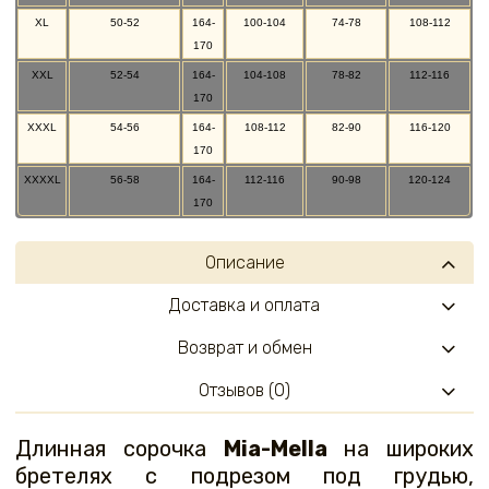
XL
50-52
164-
100-104
74-78
108-112
170
XXL
52-54
164-
104-108
78-82
112-116
170
XXXL
54-56
164-
108-112
82-90
116-120
170
XXXXL
56-58
164-
112-116
90-98
120-124
170
Описание
Доставка и оплата
Возврат и обмен
Отзывов (0)
Длинная сорочка
Mia-Mella
на широких
бретелях с подрезом под грудью,