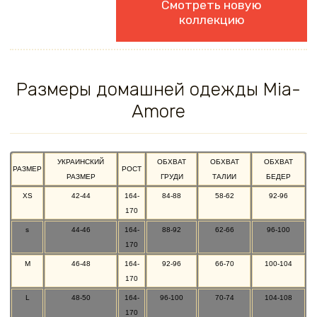
Смотреть новую
коллекцию
Размеры домашней одежды Mia-
Amore
УКРАИНСКИЙ
ОБХВАТ
ОБХВАТ
ОБХВАТ
РАЗМЕР
РОСТ
РАЗМЕР
ГРУДИ
ТАЛИИ
БЕДЕР
XS
42-44
164-
84-88
58-62
92-96
170
s
44-46
164-
88-92
62-66
96-100
170
M
46-48
164-
92-96
66-70
100-104
170
L
48-50
164-
96-100
70-74
104-108
170