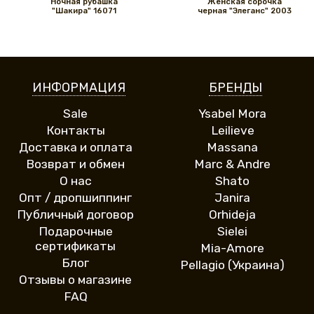
Ночная рубашка
Женская сорочка
"Шакира" 16071
черная "Элеганс" 2003
ИНФОРМАЦИЯ
БРЕНДЫ
Sale
Ysabel Mora
Контакты
Leilieve
Доставка и оплата
Massana
Возврат и обмен
Marc & Andre
О нас
Shato
Опт / дропшиппинг
Janira
Публичный договор
Orhideja
Подарочные
Sielei
сертификаты
Mia-Amore
Блог
Pellagio (Украина)
Отзывы о магазине
FAQ