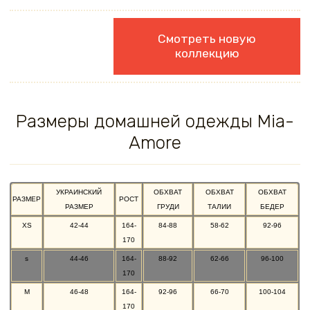
Смотреть новую
коллекцию
Размеры домашней одежды Mia-
Amore
УКРАИНСКИЙ
ОБХВАТ
ОБХВАТ
ОБХВАТ
РАЗМЕР
РОСТ
РАЗМЕР
ГРУДИ
ТАЛИИ
БЕДЕР
XS
42-44
164-
84-88
58-62
92-96
170
s
44-46
164-
88-92
62-66
96-100
170
M
46-48
164-
92-96
66-70
100-104
170