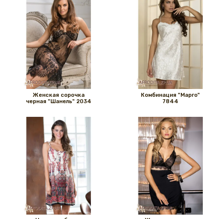
Женская сорочка
Комбинация "Марго"
черная "Шанель" 2034
7844