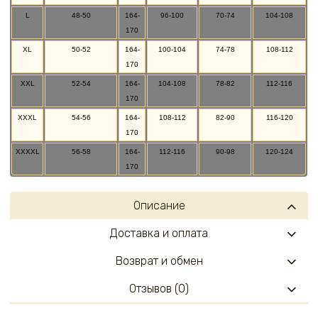
L
48-50
164-
96-100
70-74
104-108
170
XL
50-52
164-
100-104
74-78
108-112
170
XXL
52-54
164-
104-108
78-82
112-116
170
XXXL
54-56
164-
108-112
82-90
116-120
170
XXXXL
56-58
164-
112-116
90-98
120-124
170
Описание
Доставка и оплата
Возврат и обмен
Отзывов (0)