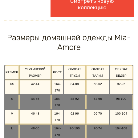
Смотреть новую
коллекцию
Размеры домашней одежды Mia-
Amore
УКРАИНСКИЙ
ОБХВАТ
ОБХВАТ
ОБХВАТ
РАЗМЕР
РОСТ
РАЗМЕР
ГРУДИ
ТАЛИИ
БЕДЕР
XS
42-44
164-
84-88
58-62
92-96
170
s
44-46
164-
88-92
62-66
96-100
170
M
46-48
164-
92-96
66-70
100-104
170
L
48-50
164-
96-100
70-74
104-108
170