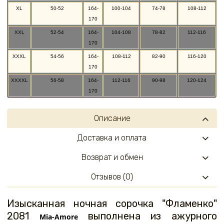
XL
50-52
164-
100-104
74-78
108-112
170
XXL
52-54
164-
104-108
78-82
112-116
170
XXXL
54-56
164-
108-112
82-90
116-120
170
XXXXL
56-58
164-
112-116
90-98
120-124
170
Описание
Доставка и оплата
Возврат и обмен
Отзывов (0)
Изысканная ночная сорочка "Фламенко"
2081
выполнена из ажурного
Mia-Amore