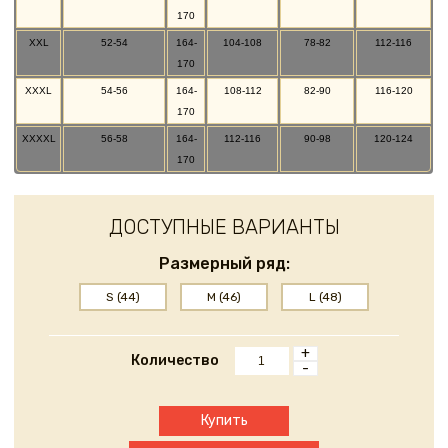
170
XXL
52-54
164-
104-108
78-82
112-116
170
XXXL
54-56
164-
108-112
82-90
116-120
170
XXXXL
56-58
164-
112-116
90-98
120-124
170
ДОСТУПНЫЕ ВАРИАНТЫ
Размерный ряд:
S (44)
M (46)
L (48)
+
Количество
-
Купить