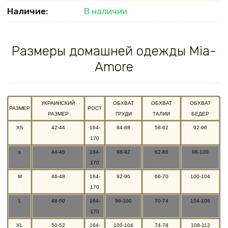
Наличие:
В наличии
Размеры домашней одежды Mia-
Amore
УКРАИНСКИЙ
ОБХВАТ
ОБХВАТ
ОБХВАТ
РАЗМЕР
РОСТ
РАЗМЕР
ГРУДИ
ТАЛИИ
БЕДЕР
XS
42-44
164-
84-88
58-62
92-96
170
s
44-46
164-
88-92
62-66
96-100
170
M
46-48
164-
92-96
66-70
100-104
170
L
48-50
164-
96-100
70-74
104-108
170
XL
50-52
164-
100-104
74-78
108-112