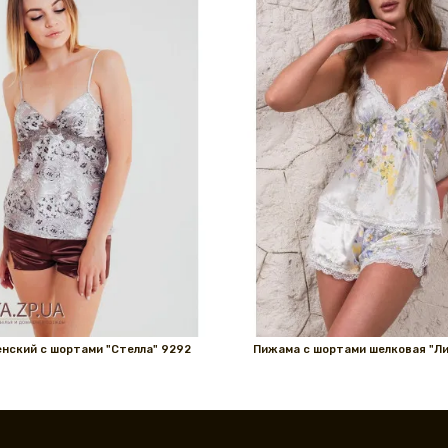
нский с шортами "Стелла" 9292
Пижама с шортами шелковая "Ли