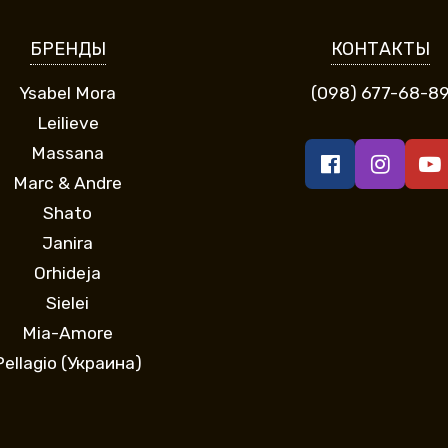
БРЕНДЫ
КОНТАКТЫ
Ysabel Mora
(098) 677-68-8
Leilieve
Massana
Marc & Andre
Shato
Janira
Orhideja
Sielei
Mia-Amore
Pellagio (Украина)