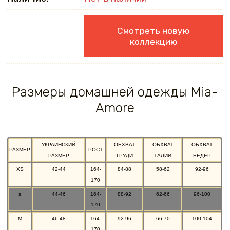
Смотреть новую
коллекцию
Размеры домашней одежды Mia-
Amore
УКРАИНСКИЙ
ОБХВАТ
ОБХВАТ
ОБХВАТ
РАЗМЕР
РОСТ
РАЗМЕР
ГРУДИ
ТАЛИИ
БЕДЕР
XS
42-44
164-
84-88
58-62
92-96
170
s
44-46
164-
88-92
62-66
96-100
170
M
46-48
164-
92-96
66-70
100-104
170