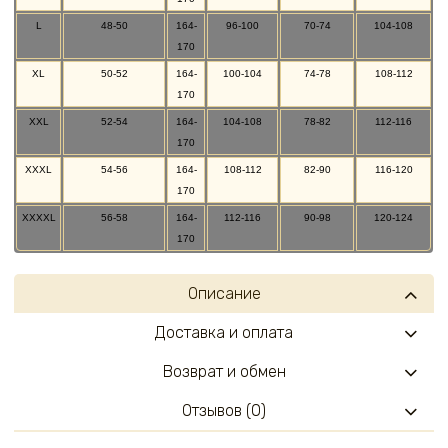
L
48-50
164-
96-100
70-74
104-108
170
XL
50-52
164-
100-104
74-78
108-112
170
XXL
52-54
164-
104-108
78-82
112-116
170
XXXL
54-56
164-
108-112
82-90
116-120
170
XXXXL
56-58
164-
112-116
90-98
120-124
170
Описание
Доставка и оплата
Возврат и обмен
Отзывов (0)