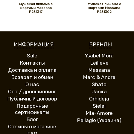
Мужская пижама с
Мужская пижама с
шортами Massana
шортами Massana
P231317
P231302
ИНФОРМАЦИЯ
БРЕНДЫ
Sale
Ysabel Mora
Контакты
Leilieve
Доставка и оплата
Massana
Возврат и обмен
Marc & Andre
О нас
Shato
Опт / дропшиппинг
Janira
Публичный договор
Orhideja
Подарочные
Sielei
сертификаты
Mia-Amore
Блог
Pellagio (Украина)
Отзывы о магазине
FAQ