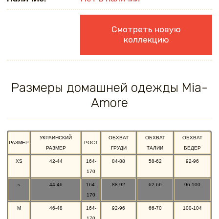
Смотреть новую
коллекцию
Размеры домашней одежды Mia-
Amore
УКРАИНСКИЙ
ОБХВАТ
ОБХВАТ
ОБХВАТ
РАЗМЕР
РОСТ
РАЗМЕР
ГРУДИ
ТАЛИИ
БЕДЕР
XS
42-44
164-
84-88
58-62
92-96
170
s
44-46
164-
88-92
62-66
96-100
170
M
46-48
164-
92-96
66-70
100-104
170