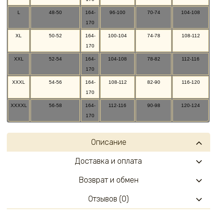
L
48-50
164-
96-100
70-74
104-108
170
XL
50-52
164-
100-104
74-78
108-112
170
XXL
52-54
164-
104-108
78-82
112-116
170
XXXL
54-56
164-
108-112
82-90
116-120
170
XXXXL
56-58
164-
112-116
90-98
120-124
170
Описание
Доставка и оплата
Возврат и обмен
Отзывов (0)